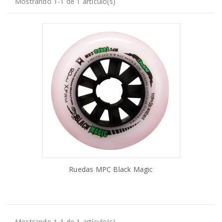
Mostrando 1-1 de 1 artículo(s)
Ruedas MPC Black Magic
AÑADIR AL CARRITO
Mostrando 1-1 de 1 artículo(s)