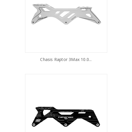
Chasis Raptor 3Max 10.0...
AÑADIR AL CARRITO