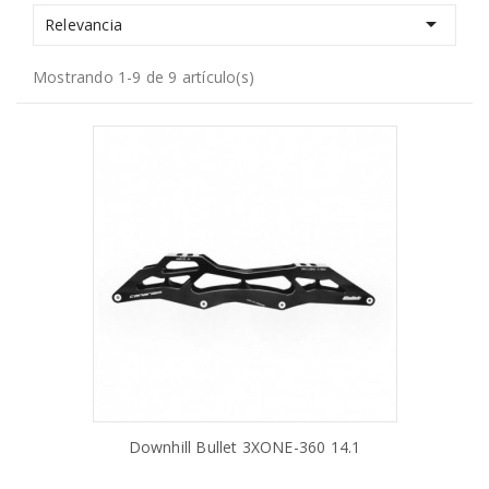

Relevancia
Mostrando 1-9 de 9 artículo(s)
Downhill Bullet 3XONE-360 14.1
AÑADIR AL CARRITO