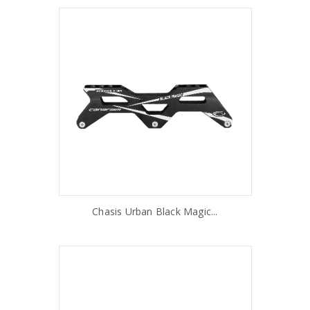
Chasis Urban Black Magic...
AÑADIR AL CARRITO