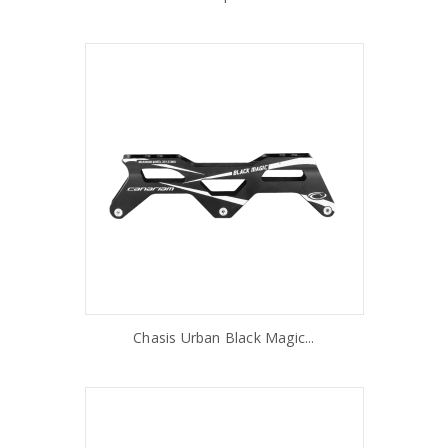
Chasis Urban Black Magic...
AÑADIR AL CARRITO