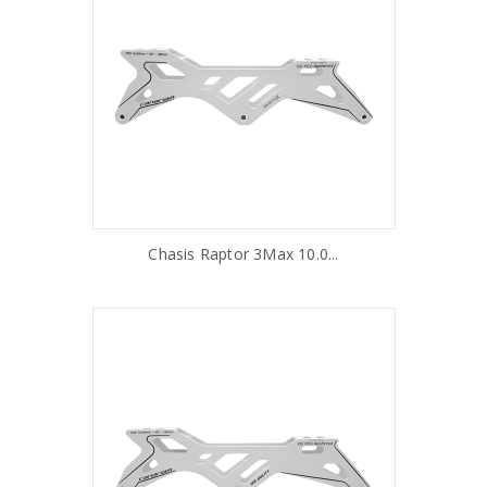
Chasis Raptor 3Max 10.0...
AÑADIR AL CARRITO