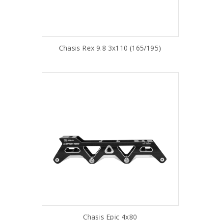
Chasis Rex 9.8 3x110 (165/195)
AÑADIR AL CARRITO
Chasis Epic 4x80
AÑADIR AL CARRITO