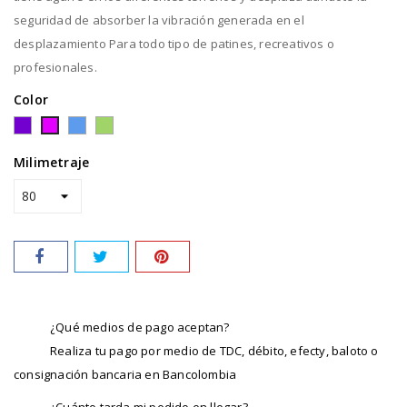
seguridad de absorber la vibración generada en el
desplazamiento Para todo tipo de patines, recreativos o
profesionales.
Color
Morado
Azul
Verde
Fucsia
Milimetraje
¿Qué medios de pago aceptan?
Realiza tu pago por medio de TDC, débito, efecty, baloto o
consignación bancaria en Bancolombia
¿Cuánto tarda mi pedido en llegar?